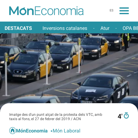
ES
DESTACATS
Inversions catalanes
Atur
OPA BB
·
·
Imatge des d'un punt alçat de la protesta dels VTC, amb
4′
taxis al fons, el 27 de febrer del 2019 / ACN
MónEconomia
Món Laboral