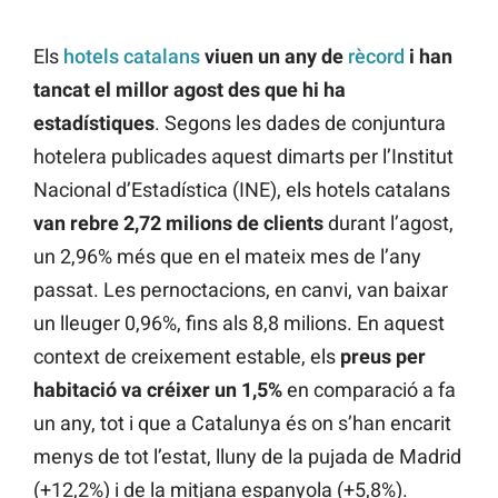
Els
hotels catalans
viuen un any de
rècord
i han
tancat el millor agost des que hi ha
estadístiques
. Segons les dades de conjuntura
hotelera publicades aquest dimarts per l’Institut
Nacional d’Estadística (INE), els hotels catalans
van rebre 2,72 milions de clients
durant l’agost,
un 2,96% més que en el mateix mes de l’any
passat. Les pernoctacions, en canvi, van baixar
un lleuger 0,96%, fins als 8,8 milions. En aquest
context de creixement estable, els
preus per
habitació va créixer un 1,5%
en comparació a fa
un any, tot i que a Catalunya és on s’han encarit
menys de tot l’estat, lluny de la pujada de Madrid
(+12,2%) i de la mitjana espanyola (+5,8%).