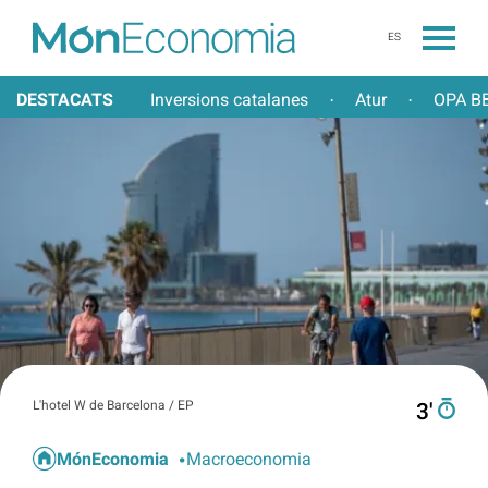
ES
DESTACATS
Inversions catalanes
Atur
OPA BB
·
·
L'hotel W de Barcelona / EP
3′
MónEconomia
Macroeconomia