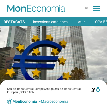
ES
DESTACATS
Inversions catalanes
Atur
OPA BB
·
·
Seu del Banc Central EuropeuAntiga seu del Banc Central
3′
Europeu (BCE) / ACN
MónEconomia
Macroeconomia