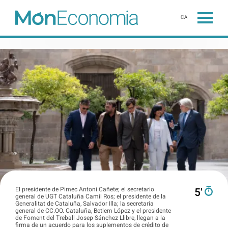
CA
El presidente de Pimec Antoni Cañete; el secretario
5′
general de UGT Cataluña Camil Ros; el presidente de la
Generalitat de Cataluña, Salvador Illa; la secretaria
general de CC.OO. Cataluña, Betlem López y el presidente
de Foment del Treball Josep Sánchez Llibre, llegan a la
firma de un acuerdo para los suplementos de crédito de