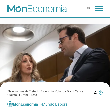
CA
Els minsitres de Treball i Economia, Yolanda Díaz i Carlos
4′
Cuerpo | Europa Press
MónEconomia
Mundo Laboral