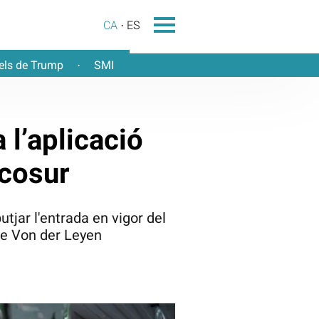
CA
ES
els de Trump
SMI
·
 l’aplicació
rcosur
utjar l'entrada en vigor del
 de Von der Leyen