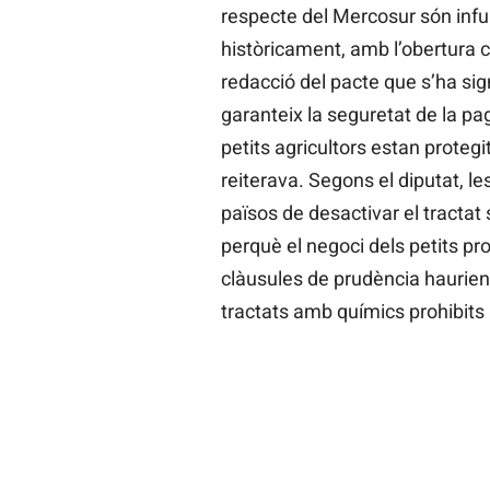
respecte del Mercosur són infun
històricament, amb l’obertura c
redacció del pacte que s’ha si
garanteix la seguretat de la pag
petits agricultors estan protegi
reiterava. Segons el diputat, le
països de desactivar el tractat 
perquè el negoci dels petits pr
clàusules de prudència haurien
tractats amb químics prohibits a