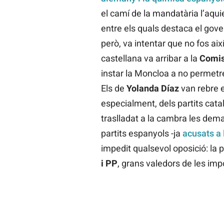
el camí de la mandatària l’aqui
entre els quals destaca el gov
però, va intentar que no fos aix
castellana va arribar a la
Comiss
instar la Moncloa a no permetre 
Els de
Yolanda Díaz
van rebre e
especialment, dels partits cata
traslladat a la cambra les dema
partits espanyols -ja
acusats a 
impedit qualsevol oposició: la 
i PP
, grans valedors de les imp