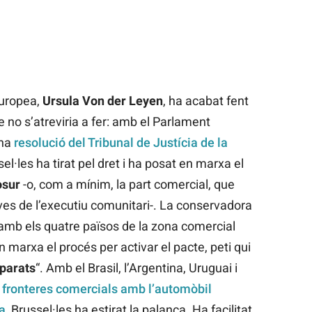
Europea,
Ursula Von der Leyen
, ha acabat fent
 no s’atreviria a fer: amb el Parlament
una
resolució del Tribunal de Justícia de la
el·les ha tirat pel dret i ha posat en marxa el
sur
-o, com a mínim, la part comercial, que
es de l’executiu comunitari-. La conservadora
b els quatre països de la zona comercial
 marxa el procés per activar el pacte, peti qui
eparats
“. Amb el Brasil, l’Argentina, Uruguai i
s fronteres comercials amb l’automòbil
a
, Brussel·les ha estirat la palanca. Ha facilitat