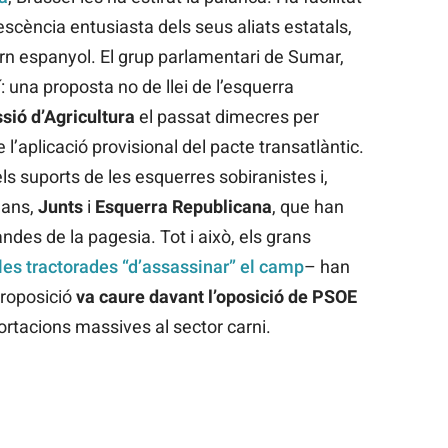
escència entusiasta dels seus aliats estatals,
ern espanyol. El grup parlamentari de Sumar,
í: una proposta no de llei de l’esquerra
ió d’Agricultura
el passat dimecres per
l’aplicació provisional del pacte transatlàntic.
ls suports de les esquerres sobiranistes i,
lans,
Junts
i
Esquerra Republicana
, que han
ndes de la pagesia. Tot i això, els grans
les tractorades “d’assassinar” el camp
– han
proposició
va caure davant l’oposició de PSOE
ortacions massives al sector carni.