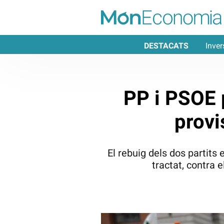
DESTACATS
Inver
PP i PSOE p
provi
El rebuig dels dos partits 
tractat, contra 