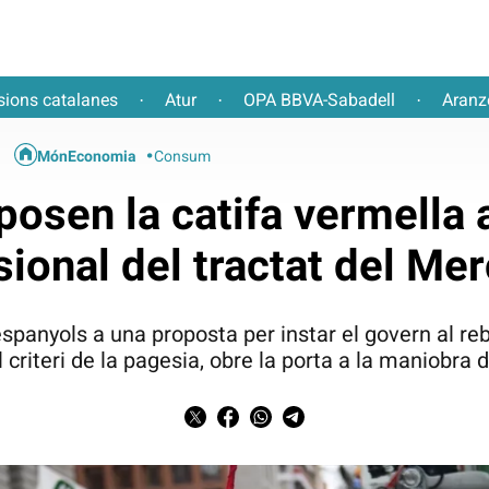
sions catalanes
Atur
OPA BBVA-Sabadell
Aranz
·
·
·
MónEconomia
Consum
osen la catifa vermella a
sional del tractat del Me
espanyols a una proposta per instar el govern al reb
el criteri de la pagesia, obre la porta a la maniobra