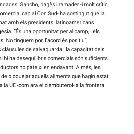
dades. Sancho, pagès i ramader -i molt crític,
omercial cap al Con Sud- ha sostingut que la
gnat amb els presidents llatinoamericans
esia. “És una oportunitat per al camp, i els
ts. No tinguem por, l’acord és positiu”,
s clàusules de salvaguarda i la capacitat dels
si hi ha desequilibris comercials són suficients
oductors no pateixi en endavant. A més, les
 de bloquejar aquells aliments que hagin estat
 la UE -com ara el clembuterol- a la frontera.