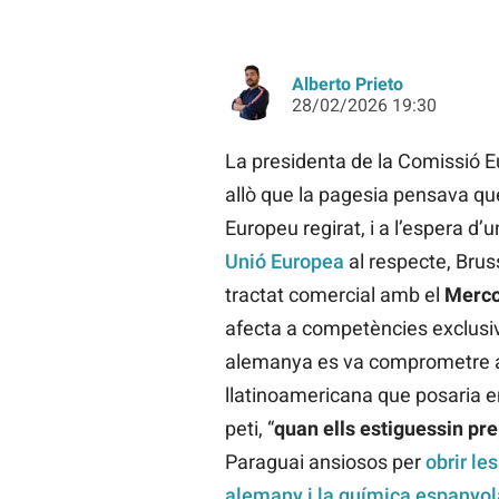
Alberto Prieto
28/02/2026 19:30
La presidenta de la Comissió 
allò que la pagesia pensava que
Europeu regirat, i a l’espera d’
Unió Europea
al respecte, Bruss
tractat comercial amb el
Merco
afecta a competències exclusiv
alemanya es va comprometre am
llatinoamericana que posaria en
peti, “
quan ells estiguessin pr
Paraguai ansiosos per
obrir le
alemany i la química espanyol