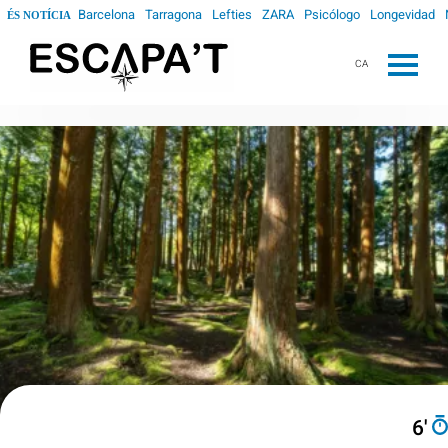
Barcelona
Tarragona
Lefties
ZARA
Psicólogo
Longevidad
ÉS NOTÍCIA
CA
6′