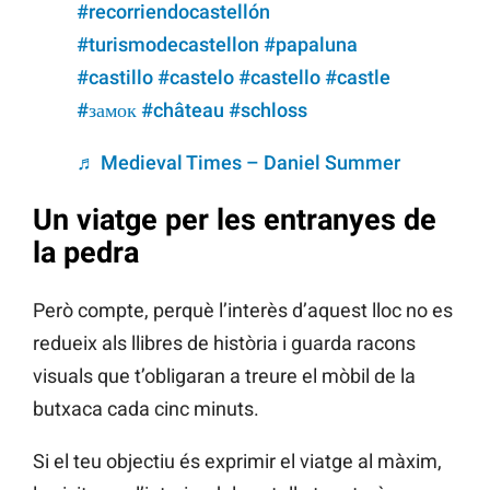
#recorriendocastellón
#turismodecastellon
#papaluna
#castillo
#castelo
#castello
#castle
#замок
#château
#schloss
♬ Medieval Times – Daniel Summer
Un viatge per les entranyes de
la pedra
Però compte, perquè l’interès d’aquest lloc no es
redueix als llibres de història i guarda racons
visuals que t’obligaran a treure el mòbil de la
butxaca cada cinc minuts.
Si el teu objectiu és exprimir el viatge al màxim,