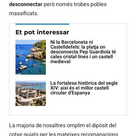
desconnectar
però només trobes pobles
massificats.
Et pot interessar
Ni la Barceloneta ni
Castelldefels: la platja on
desconnecta Pep Guardiola té
cales cristal·lines i un castell
medieval
La fortalesa històrica del segle
XIV: així és el millor castell
circular d’Espanya
La majoria de nosaltres omplim el dipòsit del
cotxe guiats per les mateixes recomanacions