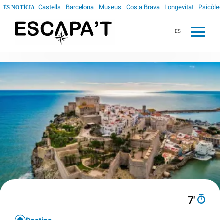
Castells
Barcelona
Museus
Costa Brava
Longevitat
Psicòle
ÉS NOTÍCIA
ES
7′