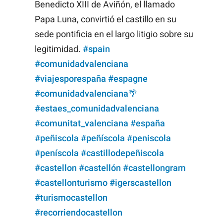
Benedicto XIII de Aviñón, el llamado
Papa Luna, convirtió el castillo en su
sede pontificia en el largo litigio sobre su
legitimidad.
#spain
#comunidadvalenciana
#viajesporespaña
#espagne
#comunidadvalenciana🌴
#estaes_comunidadvalenciana
#comunitat_valenciana
#españa
#peñiscola
#peñíscola
#peniscola
#peníscola
#castillodepeñiscola
#castellon
#castellón
#castellongram
#castellonturismo
#igerscastellon
#turismocastellon
#recorriendocastellon