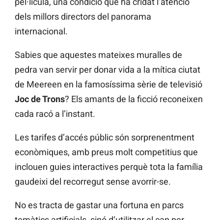
pel·lícula, una condició que ha cridat l’atenció
dels millors directors del panorama
internacional.
Sabies que aquestes mateixes muralles de
pedra van servir per donar vida a la mítica ciutat
de Meereen en la famosíssima sèrie de televisió
Joc de Trons
? Els amants de la ficció reconeixen
cada racó a l’instant.
Les tarifes d’accés públic són sorprenentment
econòmiques, amb preus molt competitius que
inclouen guies interactives perquè tota la família
gaudeixi del recorregut sense avorrir-se.
No es tracta de gastar una fortuna en parcs
temàtics artificials, sinó d’utilitzar el cap per