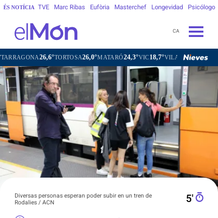
TVE
Marc Ribas
Eufòria
Masterchef
Longevidad
Psicólogo
ÉS NOTÍCIA
CA
26,6°
26,0°
24,3°
18,7°
2
NA
TORTOSA
MATARÓ
VIC
VILAFRANCA DEL PENEDÈS
Diversas personas esperan poder subir en un tren de
5′
Rodalies / ACN