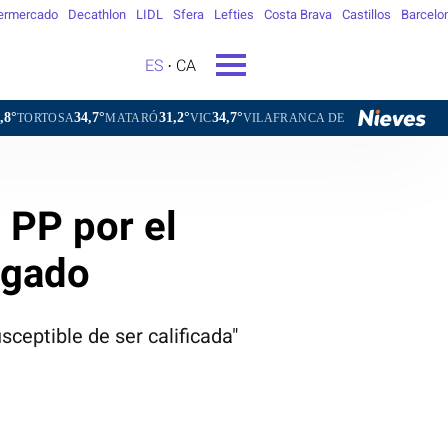
ermercado
Decathlon
LIDL
Sfera
Lefties
Costa Brava
Castillos
Barcelo
ES
CA
°
31,2°
34,7°
31,6°
MATARÓ
VIC
VILAFRANCA DEL PENEDÈS
VILANOVA I LA G
 PP por el
lgado
sceptible de ser calificada"