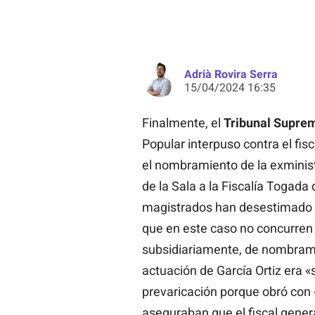
Adrià Rovira Serra
15/04/2024 16:35
Finalmente, el
Tribunal Supre
Popular interpuso contra el fis
el nombramiento de la exminist
de la Sala a la Fiscalía Togada d
magistrados han desestimado l
que en este caso no concurren 
subsidiariamente, de nombramie
actuación de García Ortiz era «s
prevaricación porque obró con 
aseguraban que el fiscal gener