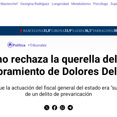
Masterchef
Georgina Rodríguez
Longevidad
Metabolismo
Psicólogo
Sup
31,8°
33,9°
36,5°
30,8°
34,7
ARCELONA
GIRONA
LLEIDA
TARRAGONA
TORTOSA
Política
Tribunales
o rechaza la querella del
ramiento de Dolores De
 la actuación del fiscal general del estado era "su
de un delito de prevaricación