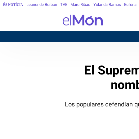
Leonor de Borbón
TVE
Marc Ribas
Yolanda Ramos
Eufòria
ÉS NOTÍCIA
B
El Suprem
nomb
Los populares defendían que