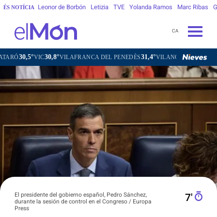
Leonor de Borbón
Letizia
TVE
Yolanda Ramos
Marc Ribas
G
ÉS NOTÍCIA
CA
°
30,8°
31,4°
31,3°
VIC
VILAFRANCA DEL PENEDÈS
VILANOVA I LA GELTRÚ
LA
El presidente del gobierno español, Pedro Sánchez,
7′
durante la sesión de control en el Congreso / Europa
Press