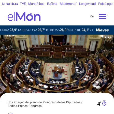
TVE
Marc Ribas
Eufòria
Masterchef
Longevidad
Psicólogo
ÉS NOTÍCIA
CA
,9°
26,7°
26,0°
24,1°
18,7°
TARRAGONA
TORTOSA
MATARÓ
VIC
VILAFRANCA D
Una imagen del pleno del Congreso de los Diputados /
4′
Cedida Prensa Congreso