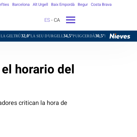
efties
Barcelona
Alt Urgell
Baix Empordà
Begur
Costa Brava
ES
CA
°
34,5°
30,5°
35,1°
32,6°
LA SEU D'URGELL
PUIGCERDÀ
FIGUERES
GANDESA
L'
el horario del
dores critican la hora de