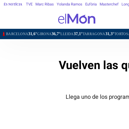
TVE
Marc Ribas
Yolanda Ramos
Eufòria
Masterchef
Long
ÉS NOTÍCIA
31,6°
36,7°
37,1°
31,3°
34,5°
3
A
GIRONA
LLEIDA
TARRAGONA
TORTOSA
MATARÓ
Vuelven las q
Llega uno de los program