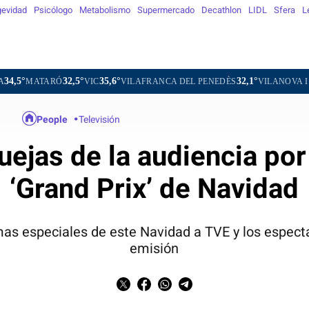
evidad
Psicólogo
Metabolismo
Supermercado
Decathlon
LIDL
Sfera
L
2,5°
35,6°
32,1°
32,0
VIC
VILAFRANCA DEL PENEDÈS
VILANOVA I LA GELTRÚ
People
Televisión
uejas de la audiencia por 
‘Grand Prix’ de Navidad
as especiales de este Navidad a TVE y los especta
emisión