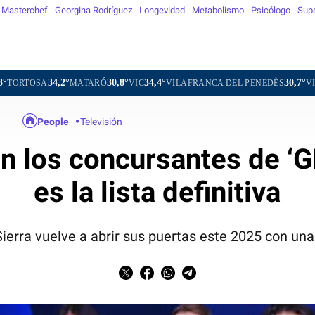
Masterchef
Georgina Rodríguez
Longevidad
Metabolismo
Psicólogo
Sup
°
30,8°
34,4°
30,7°
MATARÓ
VIC
VILAFRANCA DEL PENEDÈS
VILANOVA I LA 
People
Televisión
n los concursantes de ‘G
es la lista definitiva
ierra vuelve a abrir sus puertas este 2025 con una