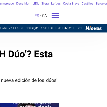
ermercado
Decathlon
LIDL
Sfera
Lefties
Costa Brava
Castillos
Barcelo
ES
CA
30,8°
32,3°
25,7°
33,8°
GELTRÚ
LA SEU D'URGELL
PUIGCERDÀ
FIGUERES
GANDE
H Dúo’? Esta
 nueva edición de los 'dúos'