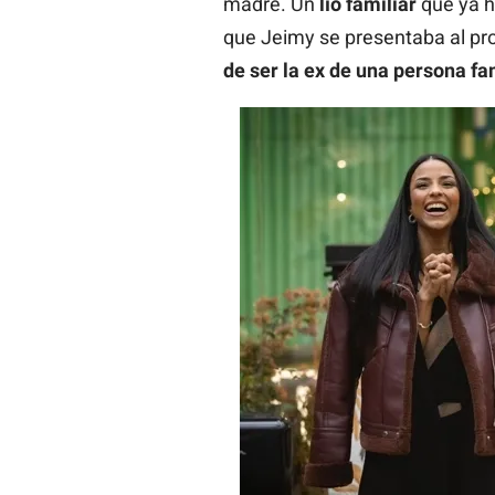
madre. Un
lío familiar
que ya h
que Jeimy se presentaba al p
de ser la ex de una persona f