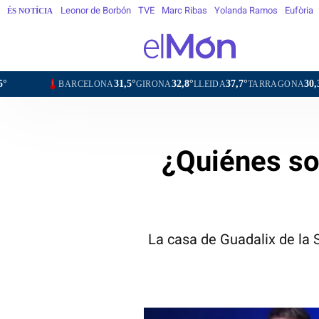
Leonor de Borbón
TVE
Marc Ribas
Yolanda Ramos
Eufòria
ÉS NOTÍCIA
31,5°
32,8°
37,7°
30,3°
34,2
ARCELONA
GIRONA
LLEIDA
TARRAGONA
TORTOSA
¿Quiénes so
La casa de Guadalix de la S