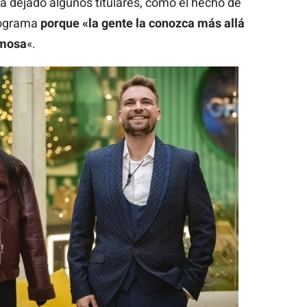
a dejado algunos titulares, como el hecho de
rograma
porque «la gente la conozca más allá
amosa
«.