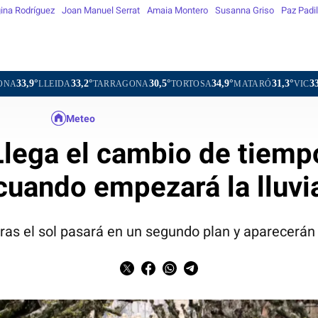
ina Rodríguez
Joan Manuel Serrat
Amaia Montero
Susanna Griso
Paz Padil
33,2°
30,5°
34,9°
31,3°
33,2°
DA
TARRAGONA
TORTOSA
MATARÓ
VIC
VILAFRANC
Meteo
lega el cambio de tiemp
cuando empezará la lluvi
ras el sol pasará en un segundo plan y aparecerán 