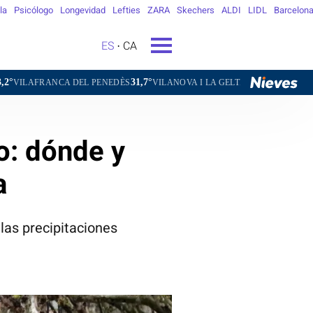
la
Psicólogo
Longevidad
Lefties
ZARA
Skechers
ALDI
LIDL
Barcelon
ES
CA
31,7°
31,2°
29,9°
A DEL PENEDÈS
VILANOVA I LA GELTRÚ
LA SEU D'URGELL
o: dónde y
a
las precipitaciones