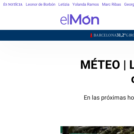
Leonor de Borbón
Letizia
Yolanda Ramos
Marc Ribas
Georg
ÉS NOTÍCIA
31,2°
33,9°
BARCELONA
GIRONA
LLEI
MÉTEO | L
En las próximas ho