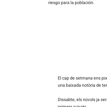
riesgo para la población.
El cap de setmana ens po
una baixada notòria de t
Dissabte, els núvols ja se
primers ruixats.