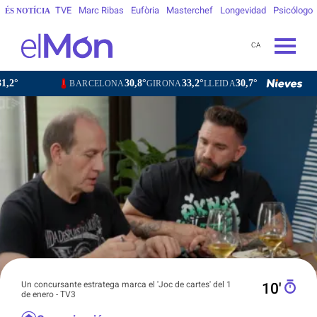
TVE
Marc Ribas
Eufòria
Masterchef
Longevidad
Psicólogo
ÉS NOTÍCIA
CA
30,8°
33,2°
30,7°
30,0°
33
BARCELONA
GIRONA
LLEIDA
TARRAGONA
TORTOSA
Un concursante estratega marca el 'Joc de cartes' del 1
10′
de enero - TV3