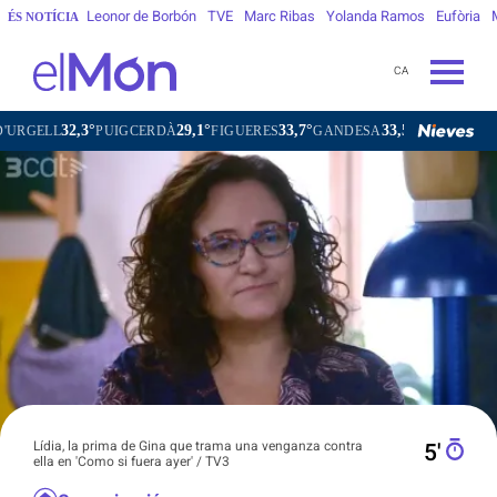
Leonor de Borbón
TVE
Marc Ribas
Yolanda Ramos
Eufòria
ÉS NOTÍCIA
CA
32,3°
29,1°
33,7°
33,5°
PUIGCERDÀ
FIGUERES
GANDESA
L'HOSPITALET DE LL
Lídia, la prima de Gina que trama una venganza contra
5′
ella en 'Como si fuera ayer' / TV3