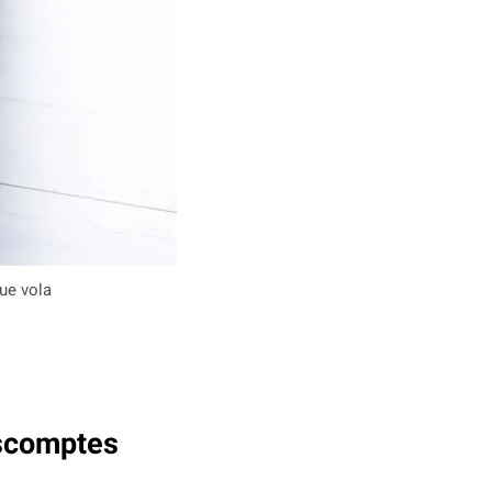
ue vola
escomptes