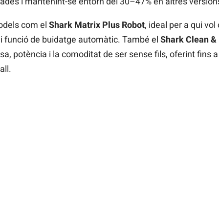
onades i mantenint-se entorn del 30–47% en altres version
models com el
Shark Matrix Plus Robot
, ideal per a qui vol
t i funció de buidatge automàtic. També el
Shark Clean & 
a, potència i la comoditat de ser sense fils, oferint fins
ll.