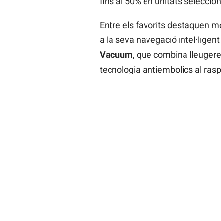
fins al 50% en unitats selecci
Entre els favorits destaquen 
a la seva navegació intel·ligen
Vacuum
, que combina lleugeres
tecnologia antiembolics al raspa