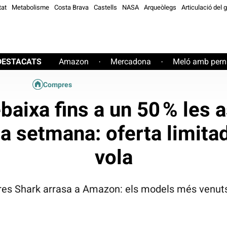
tat
Metabolisme
Costa Brava
Castells
NASA
Arqueòlegs
Articulació del 
DESTACATS
Amazon
Mercadona
Meló amb perni
·
·
Compres
aixa fins a un 50 % les 
a setmana: oferta limitad
vola
res Shark arrasa a Amazon: els models més venuts