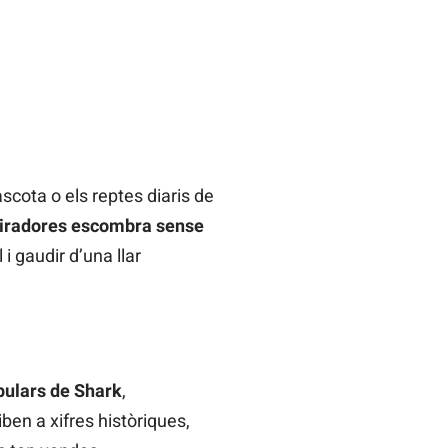
scota o els reptes diaris de
spiradores escombra sense
 i gaudir d’una llar
ulars de Shark
,
iben a xifres històriques,