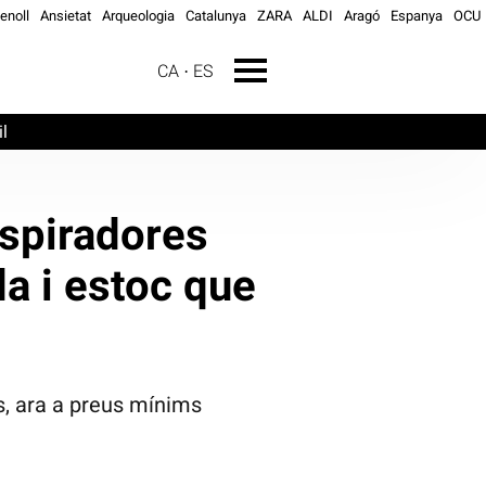
genoll
Ansietat
Arqueologia
Catalunya
ZARA
ALDI
Aragó
Espanya
OCU
CA
ES
l
aspiradores
a i estoc que
, ara a preus mínims