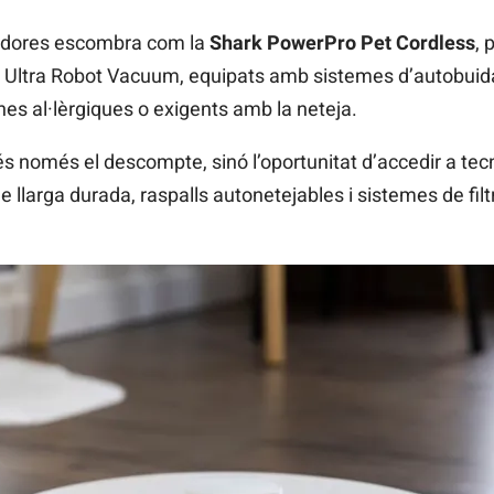
radores escombra com la
Shark PowerPro Pet Cordless
, 
s Ultra Robot Vacuum, equipats amb sistemes d’autobuidat
ones al·lèrgiques o exigents amb la neteja.
s només el descompte, sinó l’oportunitat d’accedir a te
de llarga durada, raspalls autonetejables i sistemes de fi