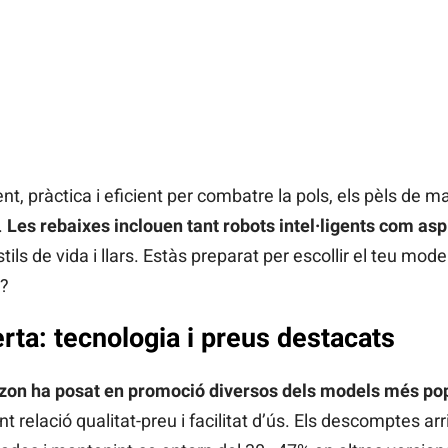
, pràctica i eficient per combatre la pols, els pèls de ma
.
Les rebaixes inclouen tant robots intel·ligents com a
tils de vida i llars. Estàs preparat per escollir el teu model
?
rta: tecnologia i preus destacats
on ha posat en promoció diversos dels models més pop
t relació qualitat-preu i facilitat d’ús. Els descomptes arr