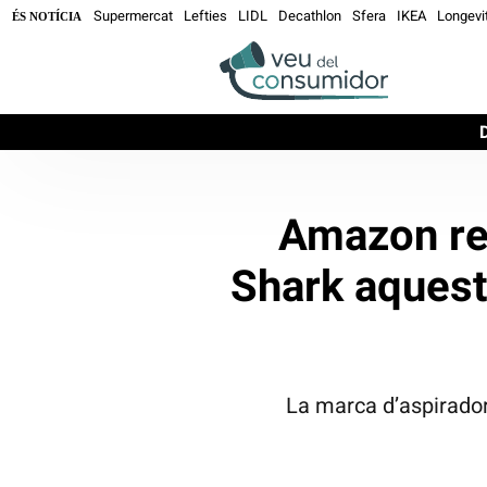
Supermercat
Lefties
LIDL
Decathlon
Sfera
IKEA
Longevi
ÉS NOTÍCIA
Amazon reb
Shark aquest
La marca d’aspirado