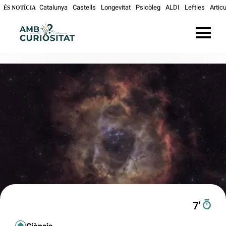
Catalunya
Castells
Longevitat
Psicòleg
ALDI
Lefties
Articu
ÉS NOTÍCIA
7′