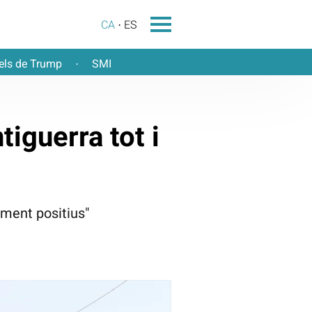
CA
ES
els de Trump
SMI
·
iguerra tot i
ament positius"