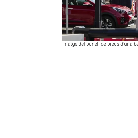
Imatge del panell de preus d'una b