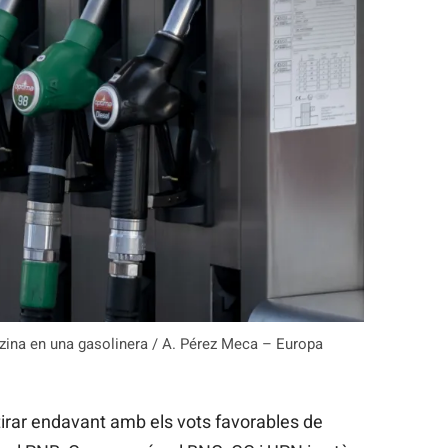
nzina en una gasolinera / A. Pérez Meca – Europa
irar endavant amb els vots favorables de