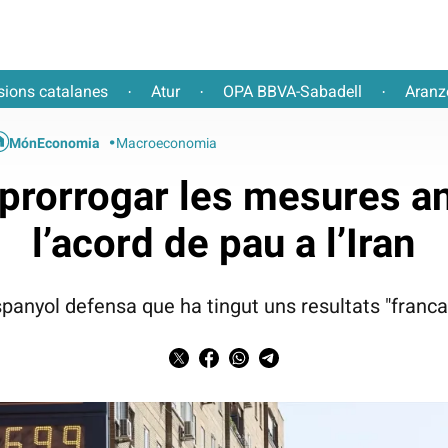
sions catalanes
Atur
OPA BBVA-Sabadell
Aranz
·
·
·
MónEconomia
Macroeconomia
prorrogar les mesures ant
l’acord de pau a l’Iran
spanyol defensa que ha tingut uns resultats "franc