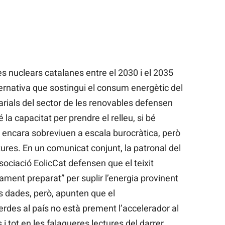
es nuclears catalanes entre el 2030 i el 2035
ernativa que sostingui el consum energètic del
rials del sector de les renovables defensen
té la capacitat per prendre el relleu, si bé
encara sobreviuen a escala burocràtica, però
ures. En un comunicat conjunt, la patronal del
ssociació EolicCat defensen que el teixit
tament preparat” per suplir l’energia provinent
s dades, però, apunten que el
des al país no està prement l’accelerador al
 i tot en les falagueres lectures del darrer