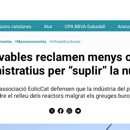
sions catalanes
Atur
OPA BBVA-Sabadell
Aranz
·
·
·
nomia
Macroeconomia
Infraestructures
vables reclamen menys 
stratius per “suplir” la 
'associació EolicCat defensen que la indústria del
re el relleu dels reactors malgrat els greuges buroc