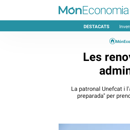
DESTACATS
Inver
MónEco
Les reno
admini
La patronal Unefcat i l
preparada" per prend