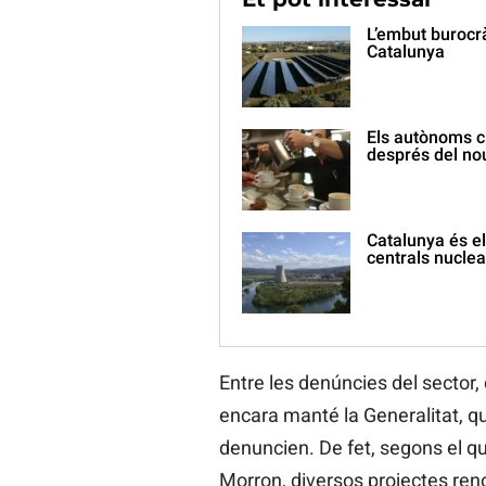
L’embut burocrà
Catalunya
Els autònoms cr
després del no
Catalunya és el
centrals nuclea
Entre les denúncies del sector, 
encara manté la Generalitat, q
denuncien. De fet, segons el q
Morron, diversos projectes reno