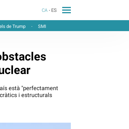
CA
ES
els de Trump
SMI
·
obstacles
nuclear
 país està "perfectament
ràtics i estructurals