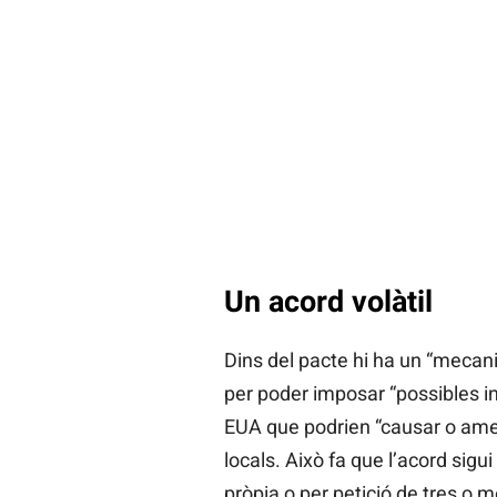
Un acord volàtil
Dins del pacte hi ha un “mecan
per poder imposar “possibles in
EUA que podrien “causar o ame
locals. Això fa que l’acord sigui 
pròpia o per petició de tres o