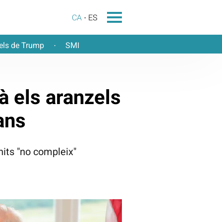
CA
ES
els de Trump
SMI
·
à els aranzels
ans
nits "no compleix"