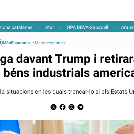
sions catalanes
Atur
OPA BBVA-Sabadell
Aranz
·
·
·
MónEconomia
Macroeconomia
ga davant Trump i retirar
s béns industrials americ
a situacions en les quals trencar-lo si els Estats U