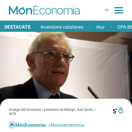
ES
DESTACATS
Inversions catalanes
Atur
OPA BB
·
·
Imatge del fundador i president de Mango, Isak Andic /
5′
ACN
MónEconomia
Macroeconomia