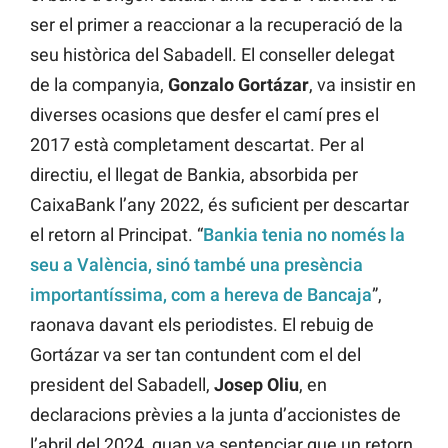
ser el primer a reaccionar a la recuperació de la
seu històrica del Sabadell. El conseller delegat
de la companyia,
Gonzalo
Gortázar
, va insistir en
diverses ocasions que desfer el camí pres el
2017 està completament descartat. Per al
directiu, el llegat de Bankia, absorbida per
CaixaBank l’any 2022, és suficient per descartar
el retorn al Principat. “
Bankia tenia no només la
seu a València, sinó també una presència
importantíssima, com a hereva de Bancaja
”,
raonava davant els periodistes. El rebuig de
Gortázar va ser tan contundent com el del
president del Sabadell,
Josep
Oliu
, en
declaracions prèvies a la junta d’accionistes de
l’abril del 2024, quan va sentenciar que un retorn