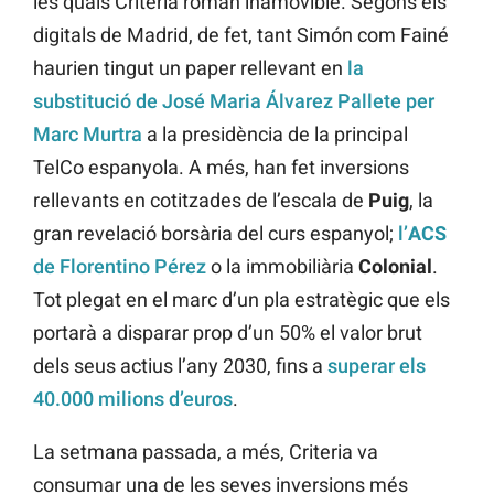
les quals Criteria roman inamovible. Segons els
digitals de Madrid, de fet, tant Simón com Fainé
haurien tingut un paper rellevant en
la
substitució de José Maria Álvarez Pallete per
Marc Murtra
a la presidència de la principal
TelCo espanyola. A més, han fet inversions
rellevants en cotitzades de l’escala de
Puig
, la
gran revelació borsària del curs espanyol;
l’
ACS
de Florentino Pérez
o la immobiliària
Colonial
.
Tot plegat en el marc d’un pla estratègic que els
portarà a disparar prop d’un 50% el valor brut
dels seus actius l’any 2030, fins a
superar els
40.000 milions d’euros
.
La setmana passada, a més, Criteria va
consumar una de les seves inversions més