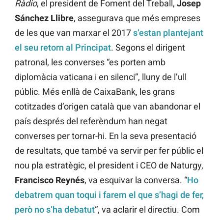
Ràdio
, el president de Foment del Treball,
Josep
Sánchez Llibre
, assegurava que més empreses
de les que van marxar el 2017
s’estan plantejant
el seu retorn al Principat
. Segons el dirigent
patronal, les converses “es porten amb
diplomàcia vaticana i en silenci”, lluny de l’ull
públic. Més enllà de CaixaBank, les grans
cotitzades d’origen català que van abandonar el
país després del referèndum han negat
converses per tornar-hi. En la seva presentació
de resultats, que també va servir per fer públic el
nou pla estratègic, el president i CEO de Naturgy,
Francisco
Reynés
, va esquivar la conversa. “
Ho
debatrem quan toqui i farem el que s’hagi de fer,
però no s’ha debatut
“, va aclarir el directiu. Com