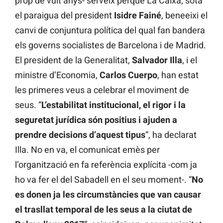
prop de vuit anys- serveix perquè La Caixa, sota
el paraigua del president
Isidre
Fainé
, beneeixi el
canvi de conjuntura política del qual fan bandera
els governs socialistes de Barcelona i de Madrid.
El president de la Generalitat,
Salvador
Illa
, i el
ministre d’Economia,
Carlos
Cuerpo
, han estat
les primeres veus a celebrar el moviment de
seus. “
L’estabilitat institucional, el rigor i la
seguretat jurídica són positius i ajuden a
prendre decisions d’aquest tipus
“, ha declarat
Illa. No en va, el comunicat emès per
l’organització en fa referència explícita -com ja
ho va fer el del Sabadell en el seu moment-. “
No
es donen ja les circumstàncies que van causar
el trasllat temporal de les seus a la ciutat de