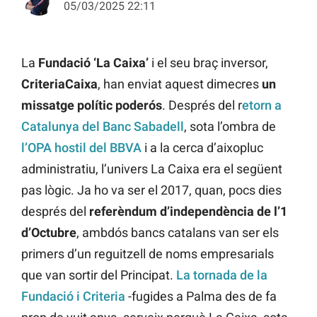
05/03/2025 22:11
La
Fundació ‘La Caixa’
i el seu braç inversor,
CriteriaCaixa
, han enviat aquest dimecres
un
missatge polític poderós
. Després del r
etorn a
Catalunya del Banc Sabadell
, sota l’ombra de
l’OPA hostil del BBVA
i a la cerca d’aixopluc
administratiu, l’univers La Caixa era el següent
pas lògic. Ja ho va ser el 2017, quan, pocs dies
després del
referèndum d’independència de l’1
d’Octubre
, ambdós bancs catalans van ser els
primers d’un reguitzell de noms empresarials
que van sortir del Principat.
La tornada de la
Fundació i Criteria
-fugides a Palma des de fa