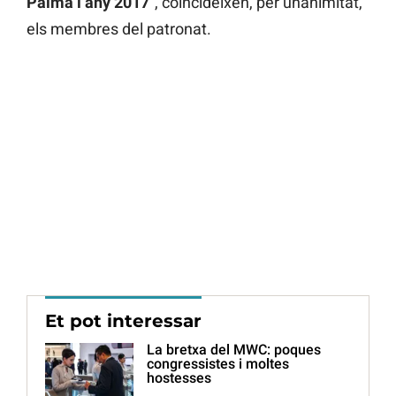
Palma l’any 2017
“, coincideixen, per unanimitat,
els membres del patronat.
Et pot interessar
La bretxa del MWC: poques
congressistes i moltes
hostesses