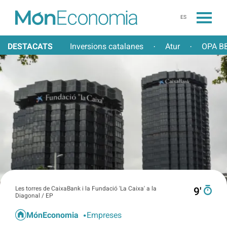
ES
DESTACATS
Inversions catalanes
Atur
OPA BB
·
·
Les torres de CaixaBank i la Fundació 'La Caixa' a la
9′
Diagonal / EP
MónEconomia
Empreses