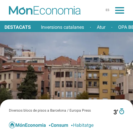
ES
DESTACATS
Inversions catalanes
Atur
OPA BB
·
·
Diversos blocs de pisos a Barcelona / Europa Press
3′
MónEconomia
Consum
Habitatge