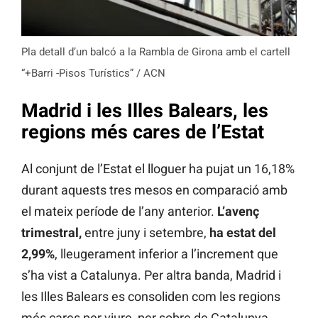
Pla detall d’un balcó a la Rambla de Girona amb el cartell
“+Barri -Pisos Turístics” / ACN
Madrid i les Illes Balears, les
regions més cares de l’Estat
Al conjunt de l’Estat el lloguer ha pujat un 16,18%
durant aquests tres mesos en comparació amb
el mateix període de l’any anterior.
L’avenç
trimestral,
entre juny i setembre,
ha estat del
2,99%
, lleugerament inferior a l’increment que
s’ha vist a Catalunya. Per altra banda, Madrid i
les Illes Balears es consoliden com les regions
més cares per viure, per sobre de Catalunya.