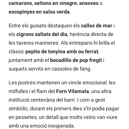
camarons
,
seitons en vinagre
,
anxoves
o
escopinyes en salsa verda
.
Entre els guisats destaquen els
callos de mar
i
els
cigrons saltats del dia
, herència directa de
les taveres marineres. Als entrepans hi brilla el
clàssic
pepito de tonyina amb ou ferrat
,
juntament amb el
bocadillo de pop fregit
i
suquets servits en cassoles de fang.
Les postres mantenen un vincle emocional: les
milfulles i el flam del
Forn Vilamala
, una altra
institució centenària del barri. I com a gest
simbòlic, durant els primers dies s’hi podia pagar
en pessetes, un detall que molts veïns van viure
amb una emoció inesperada.