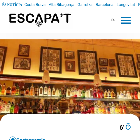
Costa Brava
Alta Ribagorça
Garrotxa
Barcelona
Longevitat
ÉS NOTÍCIA
ES
6′