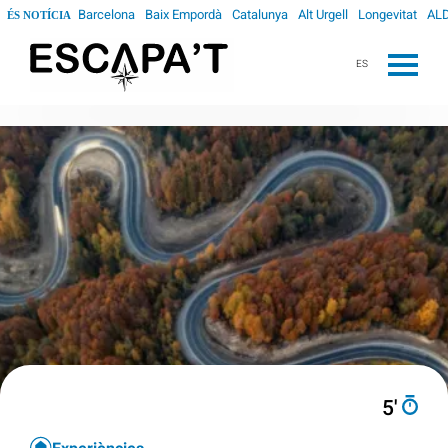
Barcelona
Baix Empordà
Catalunya
Alt Urgell
Longevitat
ALD
ÉS NOTÍCIA
ES
5′