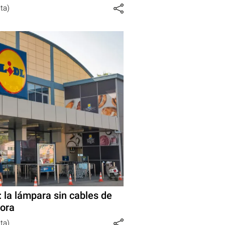
sta)
: la lámpara sin cables de
mora
sta)