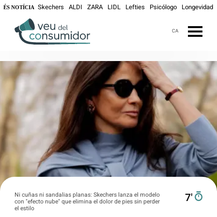
Skechers
ALDI
ZARA
LIDL
Lefties
Psicólogo
Longevidad
ÉS NOTÍCIA
CA
Ni cuñas ni sandalias planas: Skechers lanza el modelo
7′
con "efecto nube" que elimina el dolor de pies sin perder
el estilo