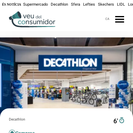
Supermercado
Decathlon
Sfera
Lefties
Skechers
LIDL
Lo
ÉS NOTÍCIA
CA
Decathlon
6′