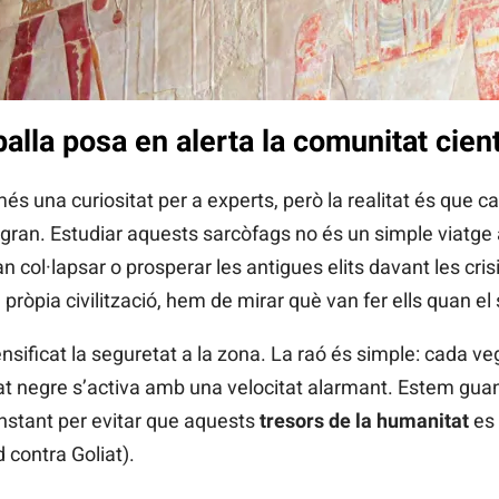
alla posa en alerta la comunitat cient
és una curiositat per a experts, però la realitat és que 
ran. Estudiar aquests sarcòfags no és un simple viatge a
 col·lapsar o prosperar les antigues elits davant les cris
 pròpia civilització, hem de mirar què van fer ells quan el
nsificat la seguretat a la zona. La raó és simple: cada ve
cat negre s’activa amb una velocitat alarmant. Estem gua
onstant per evitar que aquests
tresors de la humanitat
es 
d contra Goliat).