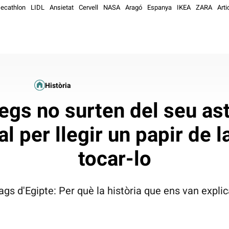
ecathlon
LIDL
Ansietat
Cervell
NASA
Aragó
Espanya
IKEA
ZARA
Arti
Història
egs no surten del seu as
l per llegir un papir de l
tocar-lo
ags d'Egipte: Per què la història que ens van expli