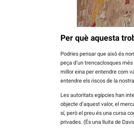
Per què aquesta trob
Podries pensar que això és nom
peça d’un trencaclosques més g
millor eina per entendre com van
entendre els riscos de la nostra
Les autoritats egípcies han inte
objecte d’aquest valor, el mer
sí, però el preu és una cursa c
privades. (És una lluita de Davi