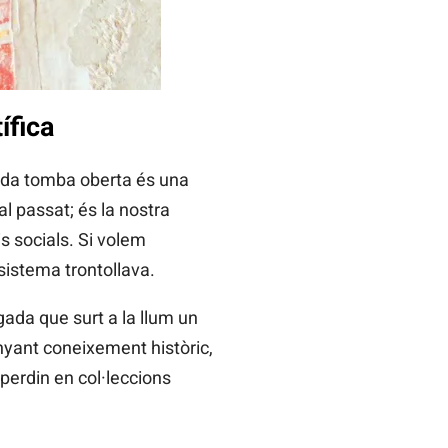
ífica
cada tomba oberta és una
l passat; és la nostra
is socials. Si volem
 sistema trontollava.
gada que surt a la llum un
nyant coneixement històric,
perdin en col·leccions