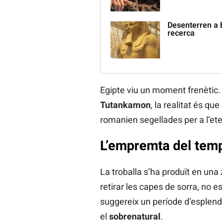
Desenterren a 
recerca
Egipte viu un moment frenètic.
Tutankamon
, la realitat és qu
romanien segellades per a l’ete
L’empremta del temp
La troballa s’ha produït en un
retirar les capes de sorra, no 
suggereix un període d’esplend
el
sobrenatural
.