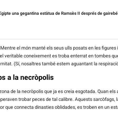
Egipte una gegantina estàtua de Ramsès II després de gairebé
 Mentre el món manté els seus ulls posats en les figures
e el veritable coneixement es troba enterrat en tombes que,
rnitat. (Sí, nosaltres també estem aguantant la respiració
s a la necròpolis
a zona de la necròpolis que ja es creia esgotada. Quan el
esperaven trobar peces de tal calibre. Aquests sarcòfags, l
or que connecta dinasties oblidades, es troben en un est