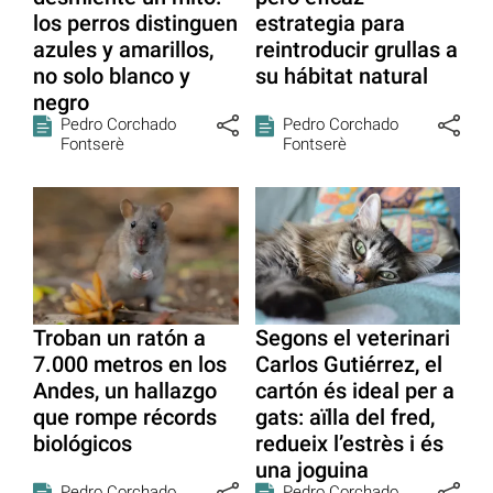
los perros distinguen
estrategia para
azules y amarillos,
reintroducir grullas a
no solo blanco y
su hábitat natural
negro
Pedro Corchado
Pedro Corchado
Fontserè
Fontserè
Troban un ratón a
Segons el veterinari
7.000 metros en los
Carlos Gutiérrez, el
Andes, un hallazgo
cartón és ideal per a
que rompe récords
gats: aïlla del fred,
biológicos
redueix l’estrès i és
una joguina
Pedro Corchado
Pedro Corchado