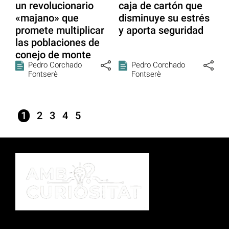
un revolucionario
caja de cartón que
«majano» que
disminuye su estrés
promete multiplicar
y aporta seguridad
las poblaciones de
conejo de monte
Pedro Corchado
Pedro Corchado
Fontserè
Fontserè
1
2
3
4
5