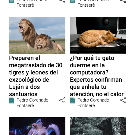
Fontserè
Fontserè
Preparen el
¿Por qué tu gato
megatraslado de 30
duerme en la
tigres y leones del
computadora?
exzoológico de
Expertos confirman
Luján a dos
que anhela tu
santuarios
atención, no el calor
Pedro Corchado
Pedro Corchado
Fontserè
Fontserè