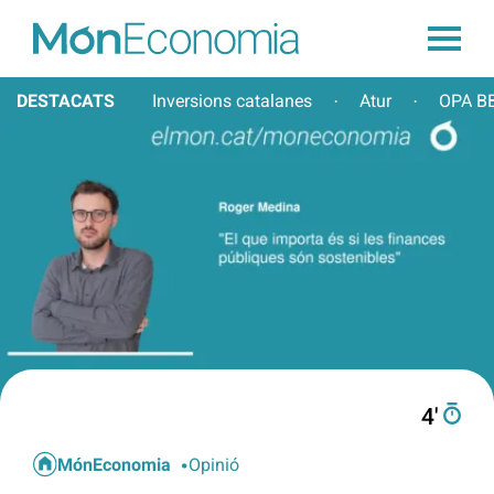
DESTACATS
Inversions catalanes
Atur
OPA BB
·
·
4′
MónEconomia
Opinió