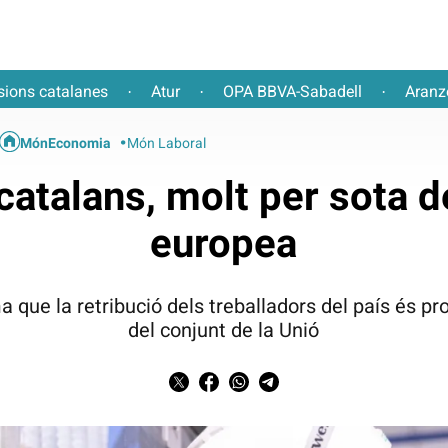
sions catalanes
Atur
OPA BBVA-Sabadell
Aranz
·
·
·
MónEconomia
Món Laboral
 catalans, molt per sota d
europea
 que la retribució dels treballadors del país és pro
del conjunt de la Unió