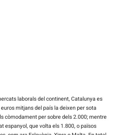
rcats laborals del continent, Catalunya es
 euros mitjans del país la deixen per sota
 ells còmodament per sobre dels 2.000; mentre
at espanyol, que volta els 1.800, o països
 com ara Eslovènia, Xipre o Malta. En total,