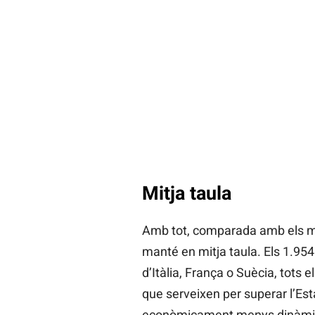
Mitja taula
Amb tot, comparada amb els me
manté en mitja taula. Els 1.954
d’Itàlia, França o Suècia, tots
que serveixen per superar l’Est
econòmicament menys dinàmics,