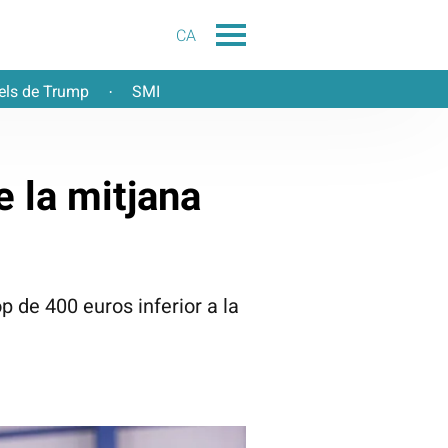
CA
els de Trump
SMI
·
e la mitjana
p de 400 euros inferior a la