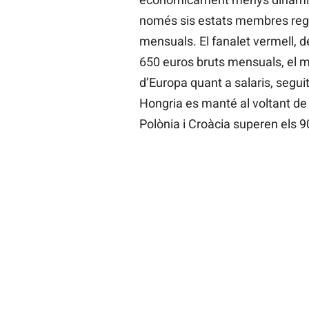
només sis estats membres regist
mensuals. El fanalet vermell, d
650 euros bruts mensuals, el me
d’Europa quant a salaris, segui
Hongria es manté al voltant d
Polònia i Croàcia superen els 90