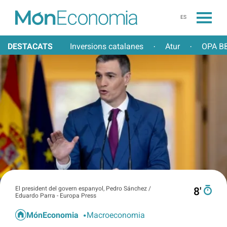
ES
DESTACATS
Inversions catalanes
Atur
OPA BB
·
·
El president del govern espanyol, Pedro Sánchez /
8′
Eduardo Parra - Europa Press
MónEconomia
Macroeconomia