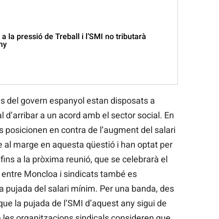
a la pressió de Treball i l’SMI no tributarà
ny
des del govern espanyol estan disposats a
l d’arribar a un acord amb el sector social. En
es posicionen en contra de l’augment del salari
e al marge en aquesta qüestió i han optat per
fins a la pròxima reunió, que se celebrarà el
 entre Moncloa i sindicats també es
 la pujada del salari mínim. Per una banda, des
ue la pujada de l’SMI d’aquest any sigui de
 les organitzacions sindicals consideren que