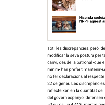
Hisenda cedeix 
l’IRPF aquest a
Tot i les discrepàncies, però, 
modificar la seva postura per ta
canvi, des de la patronal -que 
mínim- han preferit mantenir-s
no fer declaracions al respecte 
22 de gener. Les discrepàncies
reflecteixen en la quantitat de
del govern espanyol defensen q
50 euros, un
4,41%
, mentre que