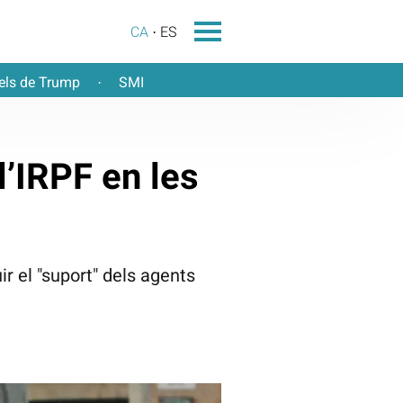
CA
ES
els de Trump
SMI
·
l’IRPF en les
r el "suport" dels agents