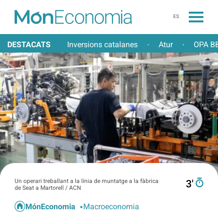
ES
DESTACATS
Inversions catalanes
Atur
OPA BB
·
·
Un operari treballant a la línia de muntatge a la fàbrica
3′
de Seat a Martorell / ACN
MónEconomia
Macroeconomia