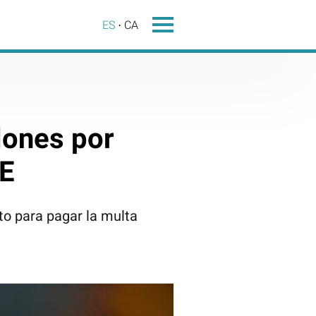
ES
CA
lones por
UE
to para pagar la multa