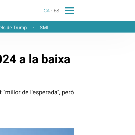
CA
ES
els de Trump
SMI
·
24 a la baixa
 "millor de l'esperada", però