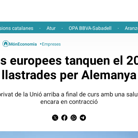
sions catalanes
Atur
OPA BBVA-Sabadell
Aranz
·
·
·
MónEconomia
Empreses
 europees tanquen el 20
llastrades per Alemanya
ivat de la Unió arriba a final de curs amb una salut
encara en contracció