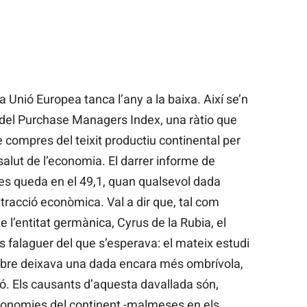
a Unió Europea tanca l’any a la baixa. Així se’n
 del Purchase Managers Index, una ràtio que
de compres del teixit productiu continental per
salut de l’economia. El darrer informe de
es queda en el 49,1, quan qualsevol dada
ntracció econòmica. Val a dir que, tal com
 l’entitat germànica, Cyrus de la Rubia, el
falaguer del que s’esperava: el mateix estudi
bre deixava una dada encara més ombrívola,
nió. Els causants d’aquesta davallada són,
conomies del continent -malmeses en els