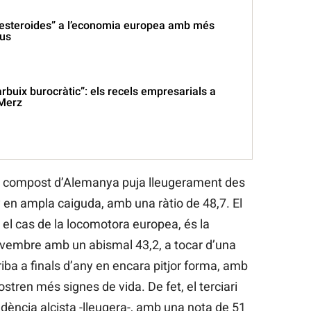
a esteroides” a l’economia europea amb més
pus
arbuix burocràtic”: els recels empresarials a
 Merz
MI compost d’Alemanya puja lleugerament des
 en ampla caiguda, amb una ràtio de 48,7. El
 el cas de la locomotora europea, és la
novembre amb un abismal 43,2, a tocar d’una
rriba a finals d’any en encara pitjor forma, amb
mostren més signes de vida. De fet, el terciari
dència alcista -lleugera-, amb una nota de 51