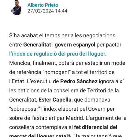
Alberto Prieto
27/02/2024 14:44
S’ha acabat el temps per a les negociacions
entre
Generalitat
i
govern
espanyol
per pactar
l’índex de regulació del preu del lloguer
.
Moncloa, finalment, optarà per establir un model
de referència “homogeni” a tot el territori de
l’Estat. L’executiu de
Pedro
Sánchez
ignora així
les peticions de la consellera de Territori de la
Generalitat,
Ester
Capella
, que demanava
“sobreposar” l’índex elaborat pel Govern per
sobre de l’establert per Madrid. L’argument de la
consellera contemplava el
fet diferencial del
mercat del lloguer català
, i la major tensió que