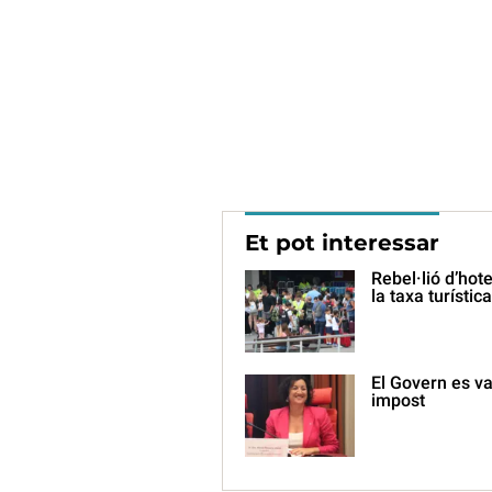
Et pot interessar
Rebel·lió d’ho
la taxa turística
El Govern es van
impost