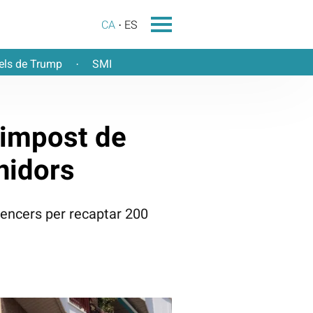
CA
ES
els de Trump
SMI
·
’impost de
nidors
 sencers per recaptar 200