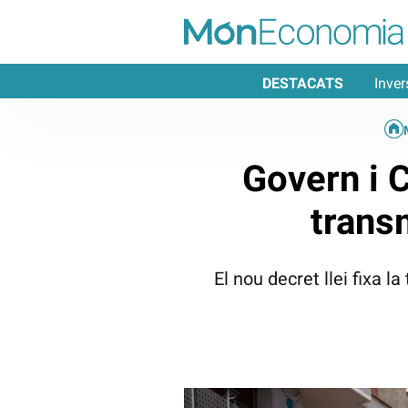
DESTACATS
Inver
Govern i 
trans
El nou decret llei fixa 