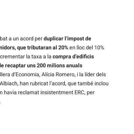
ibat a un acord per
duplicar l’impost de
nidors, que tributaran al 20%
en lloc del 10%
ncrementar la taxa a la
compra d’edificis
de recaptar uns 200 milions anuals
era d’Economia, Alícia Romero, i la líder dels
lbiach, han rubricat l’acord, que també inclou
com havia reclamat insistentment ERC, per
.