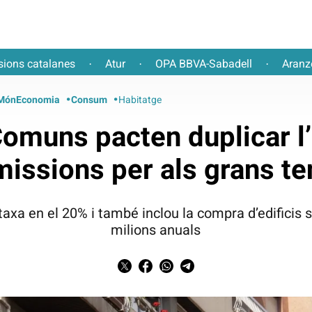
sions catalanes
Atur
OPA BBVA-Sabadell
Aranz
·
·
·
MónEconomia
Consum
Habitatge
Comuns pacten duplicar l
missions per als grans te
la taxa en el 20% i també inclou la compra d’edificis
milions anuals