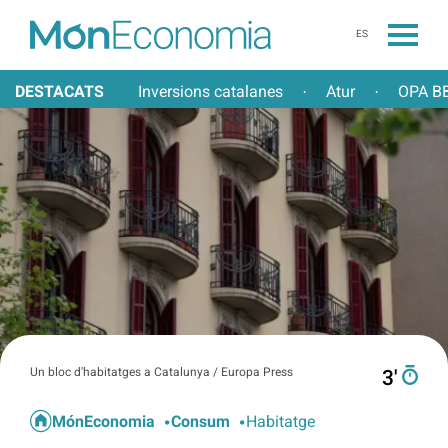
ES
DESTACATS
Inversions catalanes
Atur
OPA BB
·
·
Un bloc d'habitatges a Catalunya / Europa Press
3′
MónEconomia
Consum
Habitatge