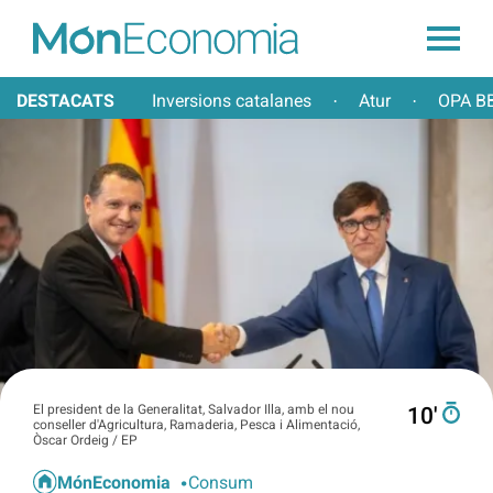
DESTACATS
Inversions catalanes
Atur
OPA BB
·
·
El president de la Generalitat, Salvador Illa, amb el nou
10′
conseller d'Agricultura, Ramaderia, Pesca i Alimentació,
Òscar Ordeig / EP
MónEconomia
Consum