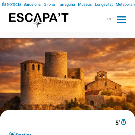
Barcelona
Girona
Tarragona
Museus
Longevitat
Metabolis
ÉS NOTÍCIA
ES
5′