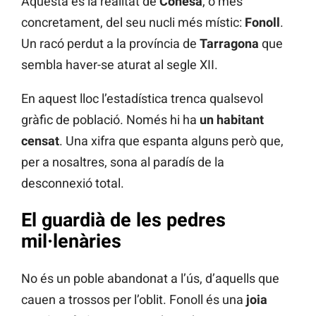
Aquesta és la realitat de
Conesa
, o més
concretament, del seu nucli més místic:
Fonoll
.
Un racó perdut a la província de
Tarragona
que
sembla haver-se aturat al segle XII.
En aquest lloc l’estadística trenca qualsevol
gràfic de població. Només hi ha
un habitant
censat
. Una xifra que espanta alguns però que,
per a nosaltres, sona al paradís de la
desconnexió total.
El guardià de les pedres
mil·lenàries
No és un poble abandonat a l’ús, d’aquells que
cauen a trossos per l’oblit. Fonoll és una
joia