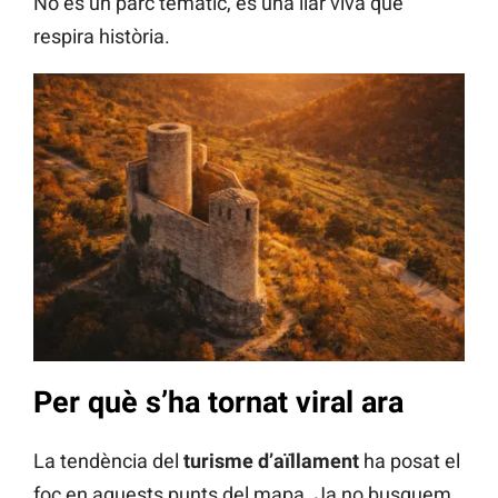
No és un parc temàtic, és una llar viva que
respira història.
Per què s’ha tornat viral ara
La tendència del
turisme d’aïllament
ha posat el
foc en aquests punts del mapa. Ja no busquem