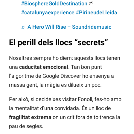
#BiosphereGoldDestination
🌱
#catalunyaexperience
#PirineudeLleida
♬ A Hero Will Rise – Soundridemusic
El perill dels llocs “secrets”
Nosaltres sempre ho diem: aquests llocs tenen
una
caducitat emocional
. Tan bon punt
l’algoritme de Google Discover ho ensenya a
massa gent, la màgia es dilueix un poc.
Per això, si decideixes visitar Fonoll, fes-ho amb
la mentalitat d’una convidada. És un lloc de
fragilitat extrema
on un crit fora de to trenca la
pau de segles.