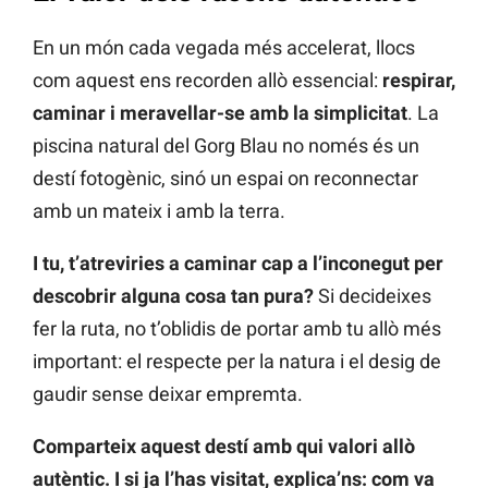
En un món cada vegada més accelerat, llocs
com aquest ens recorden allò essencial:
respirar,
caminar i meravellar-se amb la simplicitat
. La
piscina natural del Gorg Blau no només és un
destí fotogènic, sinó un espai on reconnectar
amb un mateix i amb la terra.
I tu, t’atreviries a caminar cap a l’inconegut per
descobrir alguna cosa tan pura?
Si decideixes
fer la ruta, no t’oblidis de portar amb tu allò més
important: el respecte per la natura i el desig de
gaudir sense deixar empremta.
Comparteix aquest destí amb qui valori allò
autèntic. I si ja l’has visitat, explica’ns: com va