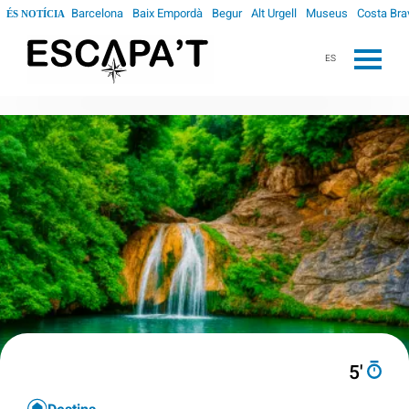
Barcelona
Baix Empordà
Begur
Alt Urgell
Museus
Costa Bra
ÉS NOTÍCIA
ES
5′