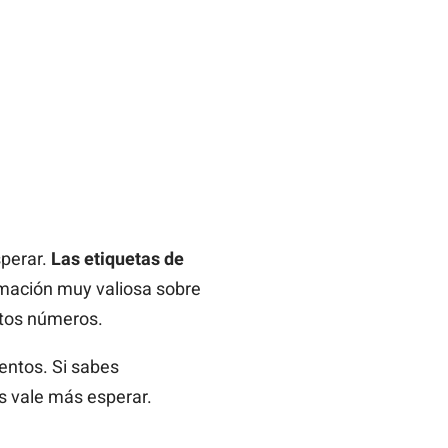
sperar.
Las etiquetas de
mación muy valiosa sobre
stos números.
uentos. Si sabes
s vale más esperar.