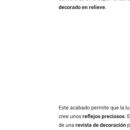
decorado en relieve
.
Este acabado permite que la luz
cree unos
reflejos preciosos
. 
de una
revista de decoración
p