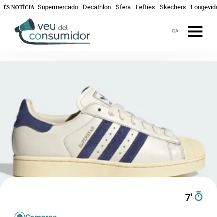
Supermercado
Decathlon
Sfera
Lefties
Skechers
Longevid
ÉS NOTÍCIA
CA
7′