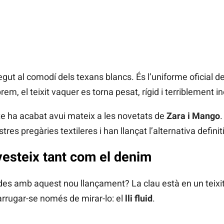
ut al comodí dels texans blancs. És l’uniforme oficial d
m, el teixit vaquer es torna pesat, rígid i terriblement 
te ha acabat avui mateix a les novetats de
Zara i Mango
.
res pregàries textileres i han llançat l’alternativa definit
 vesteix tant com el denim
s amb aquest nou llançament? La clau està en un teixit
arrugar-se només de mirar-lo: el
lli fluid
.