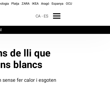
ologia
Platja
ZARA
IKEA
Aragó
Espanya
OCU
CA
ES
l
s de lli que
ans blancs
n sense fer calor i esgoten