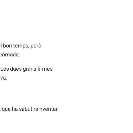
el bon temps, però
incòmode.
 Les dues grans firmes
iva.
 que ha sabut reinventar-