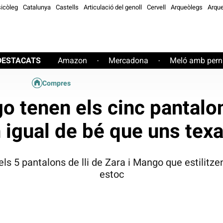
icòleg
Catalunya
Castells
Articulació del genoll
Cervell
Arqueòlegs
Arque
DESTACATS
Amazon
Mercadona
Meló amb perni
·
·
Compres
o tenen els cinc pantalon
 igual de bé que uns tex
els 5 pantalons de lli de Zara i Mango que estilitze
estoc