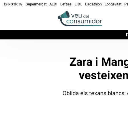
Supermercat
ALDI
Lefties
LIDL
Decathlon
Longevitat
Ps
ÉS NOTÍCIA
Zara i Mang
vesteixen
Oblida els texans blancs: 