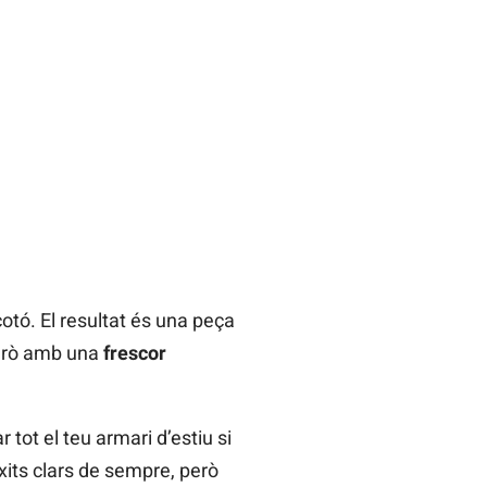
otó. El resultat és una peça
però amb una
frescor
tot el teu armari d’estiu si
its clars de sempre, però