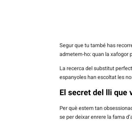
Segur que tu també has recorreg
admetem-ho: quan la xafogor pre
La recerca del substitut perfec
espanyoles han escoltat les nost
El secret del lli que
Per què estem tan obsessionade
se per deixar enrere la fama d’