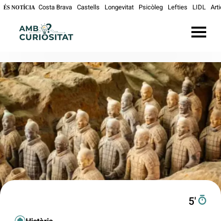
Costa Brava
Castells
Longevitat
Psicòleg
Lefties
LIDL
Art
ÉS NOTÍCIA
5′